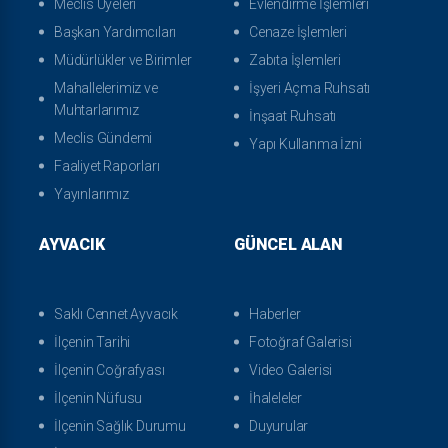
Meclis Üyeleri
Evlendirme İşlemleri
Başkan Yardımcıları
Cenaze İşlemleri
Müdürlükler ve Birimler
Zabıta İşlemleri
Mahallelerimiz ve
İşyeri Açma Ruhsatı
Muhtarlarımız
İnşaat Ruhsatı
Meclis Gündemi
Yapı Kullanma İzni
Faaliyet Raporları
Yayınlarımız
AYVACIK
GÜNCEL ALAN
Saklı Cennet Ayvacık
Haberler
İlçenin Tarihi
Fotoğraf Galerisi
İlçenin Coğrafyası
Video Galerisi
İlçenin Nüfusu
İhaleleler
İlçenin Sağlık Durumu
Duyurular