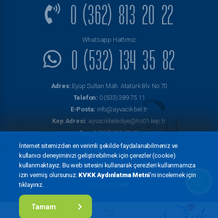
0 (362) 813 20 22
Whatsapp Hattımız
0 (532) 134 35 82
Adres:
Eyüp Sultan Mah. Atatürk Blv. No:70
Telefon:
0 (533) 389 75 11
E-Posta:
info@ayvacik.bel.tr
Kep Adresi:
ayvacikbelediye@hs01.kep.tr
Fax:
0 (362) 813 20 23
İnternet sitemizden en verimli şekilde faydalanabilmeniz ve
kullanıcı deneyiminizi geliştirebilmek için çerezler (cookie)
kullanmaktayız. Bu web sitesini kullanarak çerezleri kullanmamıza
izin vermiş olursunuz.
© Copyright 2022
KVKK Aydınlatma Metni
Ayvacık Belediyesi
'ni incelemek için
tıklayınız.
design by
362
Tamam