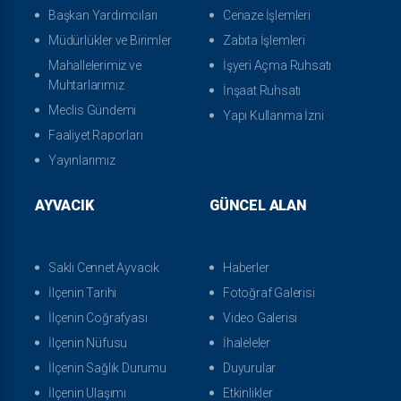
Başkan Yardımcıları
Cenaze İşlemleri
Müdürlükler ve Birimler
Zabıta İşlemleri
Mahallelerimiz ve
İşyeri Açma Ruhsatı
Muhtarlarımız
İnşaat Ruhsatı
Meclis Gündemi
Yapı Kullanma İzni
Faaliyet Raporları
Yayınlarımız
AYVACIK
GÜNCEL ALAN
Saklı Cennet Ayvacık
Haberler
İlçenin Tarihi
Fotoğraf Galerisi
İlçenin Coğrafyası
Video Galerisi
İlçenin Nüfusu
İhaleleler
İlçenin Sağlık Durumu
Duyurular
İlçenin Ulaşımı
Etkinlikler