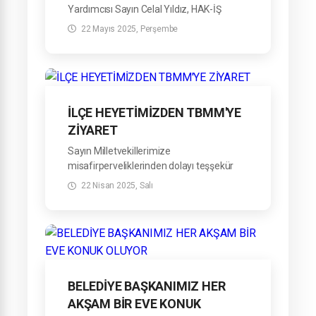
Yardımcısı Sayın Celal Yıldız, HAK-İŞ
Samsun Şube Başkanı Sayın Ziya Uzun ve
22 Mayıs 2025, Perşembe
Şube Başkan Yardımcısı Sayın Arif Çelik
Belediye Başkanımız Sayın Refahittin
Şencan’ı makamında ziyaret ettiler.
İLÇE HEYETİMİZDEN TBMM'YE
ZİYARET
Sayın Milletvekillerimize
misafirperveliklerinden dolayı teşşekür
ederiz.
22 Nisan 2025, Salı
BELEDİYE BAŞKANIMIZ HER
AKŞAM BİR EVE KONUK