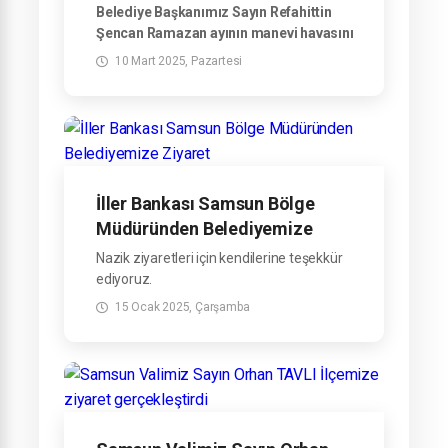
OLUYOR
Belediye Başkanımız Sayın Refahittin
Şencan Ramazan ayının manevi havasını
vatandaşlarla birlikte yaşamak için her
10 Mart 2025, Pazartesi
gün farklı bir mahalleyi ziyaret ederek
iftar sofralarında vatandaşların evlerine
misafir oluyor.
İller Bankası Samsun Bölge
Müdüründen Belediyemize
Ziyaret
Nazik ziyaretleri için kendilerine teşekkür
ediyoruz.
15 Ocak 2025, Çarşamba