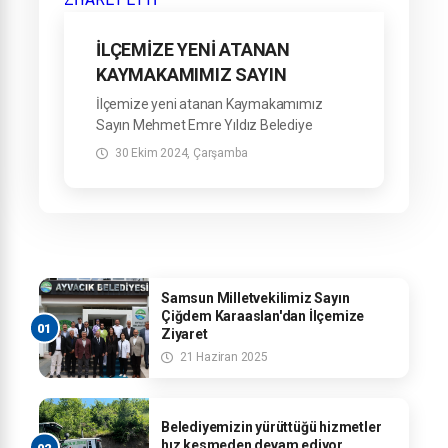
İLÇEMİZE YENİ ATANAN
KAYMAKAMIMIZ SAYIN
MEHMET EMRE YILDIZ
İlçemize yeni atanan Kaymakamımız
BELEDİYEMİZİ ZİYARET ETTİ
Sayın Mehmet Emre Yıldız Belediye
Başkanımız Sayın Refahittin Şencan’ı
30 Ekim 2024, Çarşamba
makamında ziyaret etti.
Samsun Milletvekilimiz Sayın
Çiğdem Karaaslan'dan İlçemize
Ziyaret
21 Haziran 2025
Belediyemizin yürüttüğü hizmetler
hız kesmeden devam ediyor.