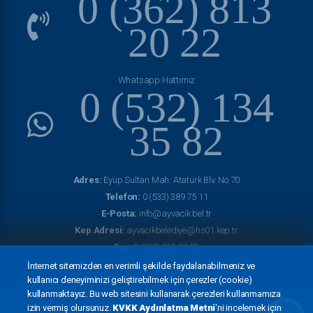
0 (362) 813
20 22
Whatsapp Hattımız
0 (532) 134
35 82
Adres:
Eyüp Sultan Mah. Atatürk Blv. No:70
Telefon:
0 (533) 389 75 11
E-Posta:
info@ayvacik.bel.tr
Kep Adresi:
ayvacikbelediye@hs01.kep.tr
Fax:
0 (362) 813 20 23
İnternet sitemizden en verimli şekilde faydalanabilmeniz ve
kullanıcı deneyiminizi geliştirebilmek için çerezler (cookie)
kullanmaktayız. Bu web sitesini kullanarak çerezleri kullanmamıza
izin vermiş olursunuz.
KVKK Aydınlatma Metni
'ni incelemek için
© Copyright 2022
Ayvacık Belediyesi