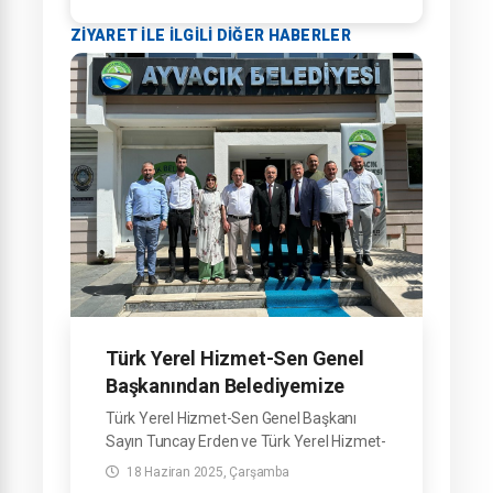
ZIYARET ILE ILGILI DIĞER HABERLER
Türk Yerel Hizmet-Sen Genel
Başkanından Belediyemize
Ziyaret
Türk Yerel Hizmet-Sen Genel Başkanı
Sayın Tuncay Erden ve Türk Yerel Hizmet-
Sen Samsun Şube Başkanı Sayın Osman
18 Haziran 2025, Çarşamba
Yağmur, Belediye Başkanımız Sayın