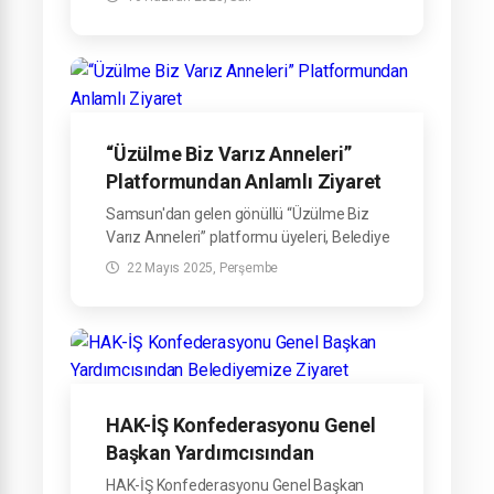
Belediyemizi ziyaret ederek Belediye
Başkanımız Sayın Refahittin Şencan ile bir
araya geldi.
“Üzülme Biz Varız Anneleri”
Platformundan Anlamlı Ziyaret
Samsun'dan gelen gönüllü “Üzülme Biz
Varız Anneleri” platformu üyeleri, Belediye
Başkanımız Sayın Refahettin Şencan’ı
22 Mayıs 2025, Perşembe
makamında ziyaret ettiler.
HAK-İŞ Konfederasyonu Genel
Başkan Yardımcısından
Belediyemize Ziyaret
HAK-İŞ Konfederasyonu Genel Başkan