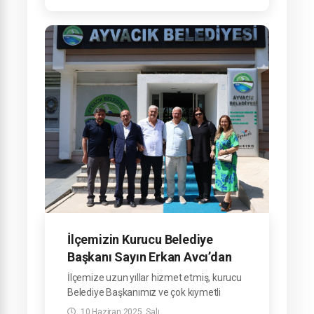
Refahittin Şencan’ı makamında ziyaret
ettiler.
İlçemizin Kurucu Belediye
Başkanı Sayın Erkan Avcı’dan
Ziyaret
İlçemize uzun yıllar hizmet etmiş, kurucu
Belediye Başkanımız ve çok kıymetli
büyüğümüz Sayın Erkan Avcı,
10 Haziran 2025, Salı