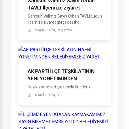
Samsun Valimiz Sayın Orhan
TAVLI İlçemize ziyaret
gerçekleştirdi
Samsun Valimiz Sayın Orhan TAVLI bugün
İlçemize ziyaret gerçekleştirdi.
19 Aralık 2024, Perşembe
AK PARTİ İLÇE TEŞKİLATININ
YENİ YÖNETİMİNDEN
BELEDİYEMİZE ZİYARET
Nazik ziyaretleri için teşekkür ederiz.
10 Aralık 2024, Salı