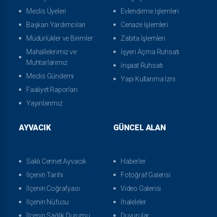
Meclis Üyeleri
Evlendirme İşlemleri
Başkan Yardımcıları
Cenaze İşlemleri
Müdürlükler ve Birimler
Zabıta İşlemleri
Mahallelerimiz ve
İşyeri Açma Ruhsatı
Muhtarlarımız
İnşaat Ruhsatı
Meclis Gündemi
Yapı Kullanma İzni
Faaliyet Raporları
Yayınlarımız
AYVACIK
GÜNCEL ALAN
Saklı Cennet Ayvacık
Haberler
İlçenin Tarihi
Fotoğraf Galerisi
İlçenin Coğrafyası
Video Galerisi
İlçenin Nüfusu
İhaleleler
İlçenin Sağlık Durumu
Duyurular