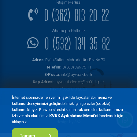
İletişim Merkezi
0 (362) 813 20 22
Whatsapp Hattımız
0 (532) 134 35 82
Adres:
Eyüp Sultan Mah. Atatürk Blv. No:70
Telefon:
0 (533) 389 75 11
E-Posta:
info@ayvacik.bel.tr
Kep Adresi:
ayvacikbelediye@hs01.kep.tr
Fax:
0 (362) 813 20 23
İnternet sitemizden en verimli şekilde faydalanabilmeniz ve
kullanıcı deneyiminizi geliştirebilmek için çerezler (cookie)
kullanmaktayız. Bu web sitesini kullanarak çerezleri kullanmamıza
izin vermiş olursunuz.
KVKK Aydınlatma Metni
'ni incelemek için
© Copyright 2022
Ayvacık Belediyesi
tıklayınız.
design by
362
Tamam