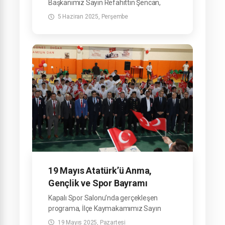
Başkanımız Sayın Refahittin Şencan,
Belediyemiz Hizmet Binası'nda görev
5 Haziran 2025, Perşembe
yapan mesai arkadaşlarımızla
bayramlaştı.
19 Mayıs Atatürk’ü Anma,
Gençlik ve Spor Bayramı
ilçemizde coşkuyla kutlandı
Kapalı Spor Salonu’nda gerçekleşen
programa, İlçe Kaymakamımız Sayın
Mehmet Emre Yıldız, Belediye Başkanımız
19 Mayıs 2025, Pazartesi