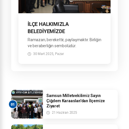
İLÇE HALKIMIZLA
BELEDİYEMİZDE
BAYRAMLAŞTIK
Ramazan; berekettir, paylaşmaktır. Birliğin
ve beraberliğin sembolüdür.
Geleneksel Bayramlaşma programımızda
30 Mart 2025, Pazar
kıymetli hemşehrilerimiz ile
Belediyemizde bayramlaştık.
Samsun Milletvekilimiz Sayın
Çiğdem Karaaslan'dan İlçemize
Ziyaret
21 Haziran 2025