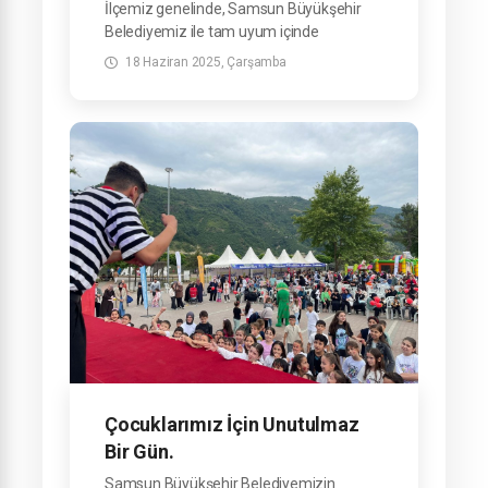
ediyor.
İlçemiz genelinde, Samsun Büyükşehir
Belediyemiz ile tam uyum içinde
yürüttüğümüz hizmetler hız kesmeden
18 Haziran 2025, Çarşamba
devam ediyor.
Çocuklarımız İçin Unutulmaz
Bir Gün.
Samsun Büyükşehir Belediyemizin