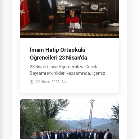
İmam Hatip Ortaokulu
Öğrencileri 23 Nisan'da
Başkanlık Koltuğuna Oturdu.
23 Nisan Ulusal Egemenlik ve Çocuk
Bayramı etkinlikleri kapsamında, ilçemiz
İmam Hatip Ortaokulu öğrencileri
22 Nisan 2025, Salı
Belediyemizi ziyaret etti.