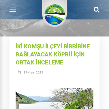
İKI KOMŞU İLÇEYI BIRBIRINE
BAĞLAYACAK KÖPRÜ İÇIN
ORTAK İNCELEME
29 Nisan 2025