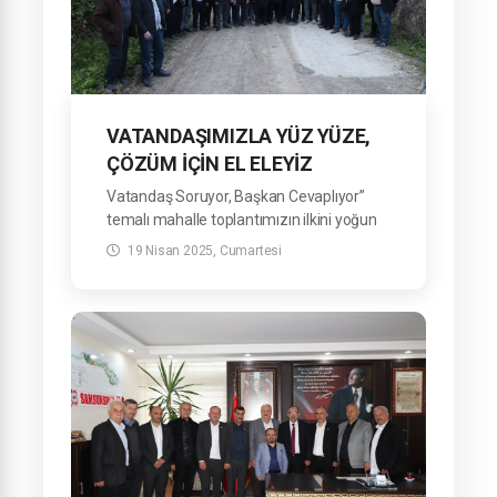
VATANDAŞIMIZLA YÜZ YÜZE,
ÇÖZÜM İÇİN EL ELEYİZ
Vatandaş Soruyor, Başkan Cevaplıyor”
temalı mahalle toplantımızın ilkini yoğun
katılımla gerçekleştirdik.
19 Nisan 2025, Cumartesi
Karağaç, Terice, Yeniköy, Zafer, Döngel,
Döngelyatak, Tiryakioğlu ve Gürçam
Mahallelerimizi kapsayan programda
vatandaşlarımızla bir araya geldik.