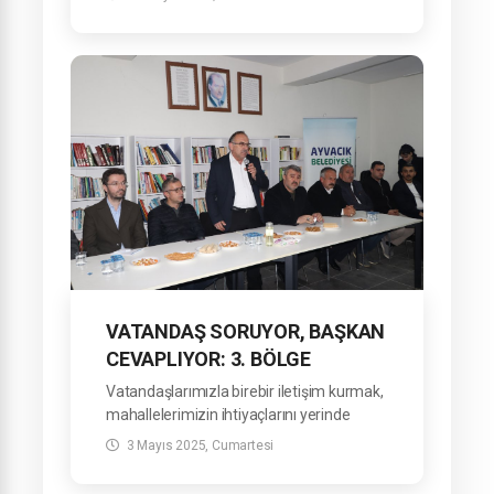
Sayın Refahittin Şencan ve ilçe protokolü
katılım sağladı.
VATANDAŞ SORUYOR, BAŞKAN
CEVAPLIYOR: 3. BÖLGE
TOPLANTISI
Vatandaşlarımızla birebir iletişim kurmak,
GERÇEKLEŞTİRİLDİ
mahallelerimizin ihtiyaçlarını yerinde
tespit etmek ve çözüm üretmek amacıyla
3 Mayıs 2025, Cumartesi
düzenlediğimiz “Vatandaş Soruyor,
Başkan Cevaplıyor” buluşmalarımızın 3.